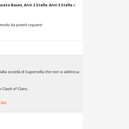
xato Bases
,
Anti 2 Stelle
,
Anti 3 Stelle
o
 modo da poterli copiare!
dalla società di Supercella che non si addossa
co Clash of Clans.
e
qui
.