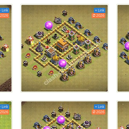
+ Link
+ Link
2026
2026
+ Link
+ Link
2026
2026