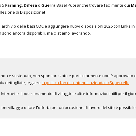
lo 5
Farming
,
Difesa
o
Guerra
Base! Puoi anche trovare facilmente qui
Ma
lezione di Disposizione!
archivio delle basi COC e aggiungere nuovi disposizioni 2026 con Links in
non sono ancora disponibili, ma ci stiamo lavorando.
to, non è sostenuto, non sponsorizzato e particolarmente non è approvato 
più dettagliate, leggere
la politica fan di contenuti aziendali «Supercell»
.
 Internet e il posizionamento di villaggio e altre informazioni utili per il gio
oni villaggio o fare l'offerta per un'occasione di lavoro del sito è possibil