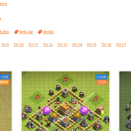
ttore
a
 tutto
Anti Air
Ibrido
TH 9
TH 10
TH 11
TH 12
TH 13
TH 14
TH 15
TH 16
TH 17
+ Link
+ Link
NEW
2026