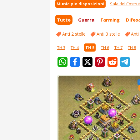
Municipio disposizioni
Sala del Costru
Tutte
Guerra
Farming
Difes
Anti 2 stelle
Anti 3 stelle
Anti
TH 3
TH 4
TH 5
TH 6
TH 7
TH 8