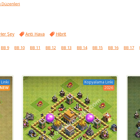
ü Düzenleri
Her Şey
Anti Hava
Hibrit
BB 9
BB 10
BB 11
BB 12
BB 13
BB 14
BB 15
BB 16
BB 17
Linki
Kopyalama Linki
NEW
2026