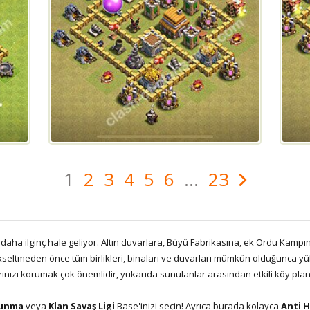
1
2
3
4
5
6
...
23
 daha ilginç hale geliyor. Altın duvarlara, Büyü Fabrikasına, ek Ordu Kampı
kseltmeden önce tüm birlikleri, binaları ve duvarları mümkün olduğunca yük
ınızı korumak çok önemlidir, yukarıda sunulanlar arasından etkili köy plan
unma
veya
Klan Savaş Ligi
Base'inizi seçin! Ayrıca burada kolayca
Anti H