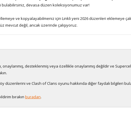
i bulabilirsiniz, devasa düzen koleksiyonumuz var!
llemeye ve kopyalayabilmeniz için Linkli yeni 2026 düzenleri eklemeye çalı
üz mevcut değil, ancak üzerinde çalışıyoruz.
ılı, onaylanmış, desteklenmiş veya özellikle onaylanmış değildir ve Superce
akın.
 düzenlerini ve Clash of Clans oyunu hakkında diğer faydalı bilgileri bulab
ildirim bırakın
buradan
.