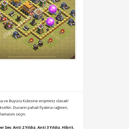
na ve Büyücü Kulesine erişiminiz olacak!
seltin. Duvarın pahalı fiyatına rağmen,
lamasını seçin.
er Şey
,
Anti 2 Yıldız
,
Anti 3 Yıldız
,
Hibrit
,