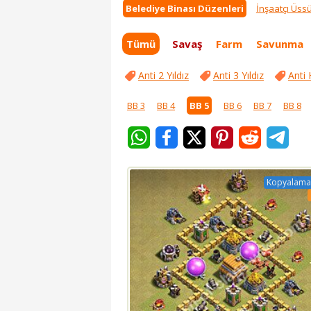
Belediye Binası Düzenleri
İnşaatçı Üss
Tümü
Savaş
Farm
Savunma
Anti 2 Yıldız
Anti 3 Yıldız
Anti 
BB 3
BB 4
BB 5
BB 6
BB 7
BB 8
Kopyalama 