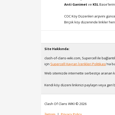
Anti Ganimet
ve
KSL
Base'lerin
COC Köy Düzenleri arşivini günce
Birçok köy düzeninde linkler hen
Site Hakkında:
clash-of-clans-wiki.com, Supercell ile bağlant
için
Supercell Hayran İçerikleri Politikası
'na b
Web sitemizde internette serbestçe aranan köy
Kendi köy düzeni linkinizi paylaşın veya geri b
Clash Of Clans WIKI © 2026
İletişim
|
Privacy Policy