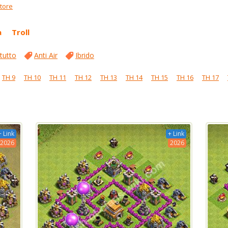
ttore
a
Troll
 tutto
Anti Air
Ibrido
TH 9
TH 10
TH 11
TH 12
TH 13
TH 14
TH 15
TH 16
TH 17
+ Link
+ Link
2026
2026