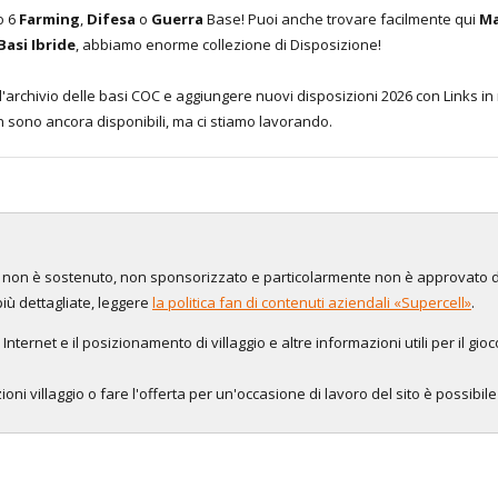
lo 6
Farming
,
Difesa
o
Guerra
Base! Puoi anche trovare facilmente qui
Ma
Basi Ibride
, abbiamo enorme collezione di Disposizione!
archivio delle basi COC e aggiungere nuovi disposizioni 2026 con Links in
non sono ancora disponibili, ma ci stiamo lavorando.
to, non è sostenuto, non sponsorizzato e particolarmente non è approvato 
più dettagliate, leggere
la politica fan di contenuti aziendali «Supercell»
.
 Internet e il posizionamento di villaggio e altre informazioni utili per il gio
oni villaggio o fare l'offerta per un'occasione di lavoro del sito è possibil