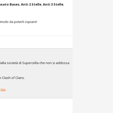
xato Bases
,
Anti 2 Stelle
,
Anti 3 Stelle
,
 modo da poterli copiare!
dalla società di Supercella che non si addossa
co Clash of Clans.
e
qui
.