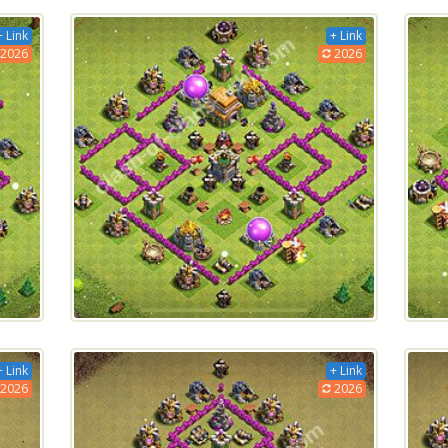
+ Link
+ Link
2026
2026
+ Link
+ Link
2026
2026