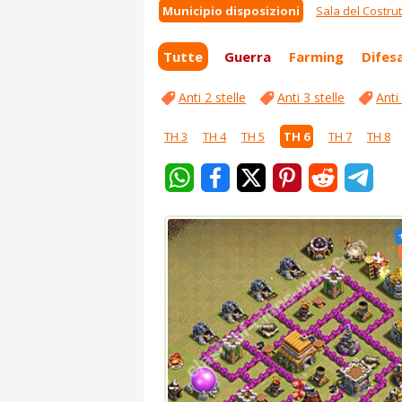
Municipio disposizioni
Sala del Costru
Tutte
Guerra
Farming
Difes
Anti 2 stelle
Anti 3 stelle
Anti
TH 3
TH 4
TH 5
TH 6
TH 7
TH 8