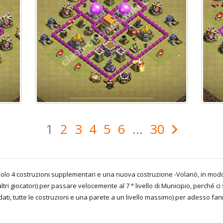
1
2
3
4
5
6
...
30
à solo 4 costruzioni supplementari e una nuova costruzione -Volanò, in mod
altri giocatori) per passare velocemente al 7 ° livello di Municipio, perché 
ati, tutte le costruzioni e una parete a un livello massimo) per adesso fan