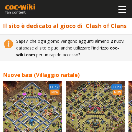
Il sito è dedicato al gioco di Clash of Clans
Sapevi che ogni giorno vengono aggiunti almeno
2
nuovi
database al sito e puoi anche utilizzare l'indirizzo
coc-
wiki.com
per un rapido accesso?
Nuove basi (Villaggio natale)
+ Link
+ Link
NEW
NEW