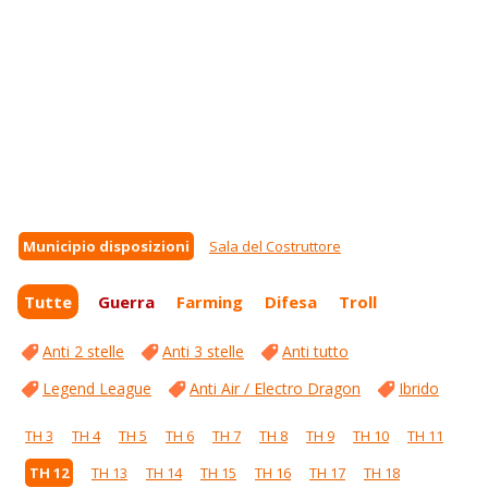
Municipio disposizioni
Sala del Costruttore
Tutte
Guerra
Farming
Difesa
Troll
Anti 2 stelle
Anti 3 stelle
Anti tutto
Legend League
Anti Air / Electro Dragon
Ibrido
TH 3
TH 4
TH 5
TH 6
TH 7
TH 8
TH 9
TH 10
TH 11
TH 12
TH 13
TH 14
TH 15
TH 16
TH 17
TH 18