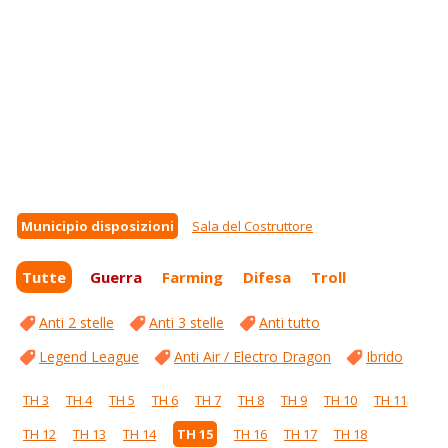
Municipio disposizioni
Sala del Costruttore
Tutte
Guerra
Farming
Difesa
Troll
Anti 2 stelle
Anti 3 stelle
Anti tutto
Legend League
Anti Air / Electro Dragon
Ibrido
TH 3
TH 4
TH 5
TH 6
TH 7
TH 8
TH 9
TH 10
TH 11
TH 12
TH 13
TH 14
TH 15
TH 16
TH 17
TH 18