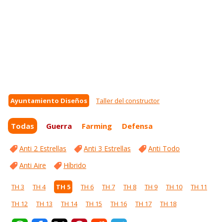
Ayuntamiento Diseños
Taller del constructor
Todas
Guerra
Farming
Defensa
Anti 2 Estrellas
Anti 3 Estrellas
Anti Todo
Anti Aire
Híbrido
TH 3
TH 4
TH 5
TH 6
TH 7
TH 8
TH 9
TH 10
TH 11
TH 12
TH 13
TH 14
TH 15
TH 16
TH 17
TH 18