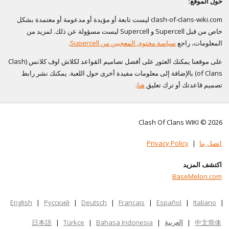
حول الموقع:
clash-of-clans-wiki.com ليست تابعة أو مؤيدة أو مدعومة أو معتمدة بشكل
خاص من قبل Supercell و Supercell ليست مسؤولة عن ذلك. لمزيد من
المعلومات، راجع
سياسة محتوى المعجبين من Supercell
.
على موقعنا يمكنك العثور على أفضل تصاميم القواعد لكلاش اوف كلانس (Clash
of Clans) بالإضافة إلى معلومات مفيدة أخرى حول اللعبة. يمكنك نشر رابط
تصميم قاعدتك أو ترك تعليق
هنا
.
Clash Of Clans WIKI © 2026
اتصل بنا
|
Privacy Policy
اكتشف المزيد
BaseMelon.com
English
|
Русский
|
Deutsch
|
Français
|
Español
|
Italiano
|
中文简体
|
العربية
|
Bahasa Indonesia
|
Türkçe
|
日本語