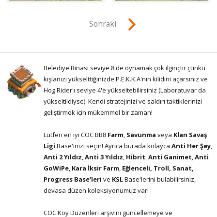
Sonraki
Belediye Binası seviye 8'de oynamak çok ilginçtir çünkü
kışlanızı yükselttiğinizde P.E.K.K.A'nın kilidini açarsınız ve
Hog Rider'ı seviye 4'e yükseltebilirsiniz (Laboratuvar da
yükseltildiyse). Kendi stratejinizi ve saldırı taktiklerinizi
geliştirmek için mükemmel bir zaman!
Lütfen en iyi COC BB8
Farm
,
Savunma
veya
Klan Savaş
Ligi
Base'inizi seçin! Ayrıca burada kolayca
Anti Her Şey
,
Anti 2 Yıldız
,
Anti 3 Yıldız
,
Hibrit
,
Anti Ganimet
,
Anti
GoWiPe
,
Kara İksir Farm
,
Eğlenceli, Troll, Sanat,
Progress Base'leri
ve
KSL
Base'lerini bulabilirsiniz,
devasa düzen koleksiyonumuz var!
COC Köy Düzenleri arşivini güncellemeye ve