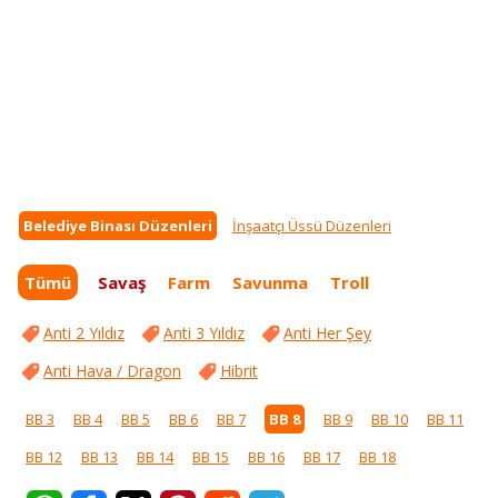
Belediye Binası Düzenleri
İnşaatçı Üssü Düzenleri
Tümü
Savaş
Farm
Savunma
Troll
Anti 2 Yıldız
Anti 3 Yıldız
Anti Her Şey
Anti Hava / Dragon
Hibrit
BB 3
BB 4
BB 5
BB 6
BB 7
BB 8
BB 9
BB 10
BB 11
BB 12
BB 13
BB 14
BB 15
BB 16
BB 17
BB 18