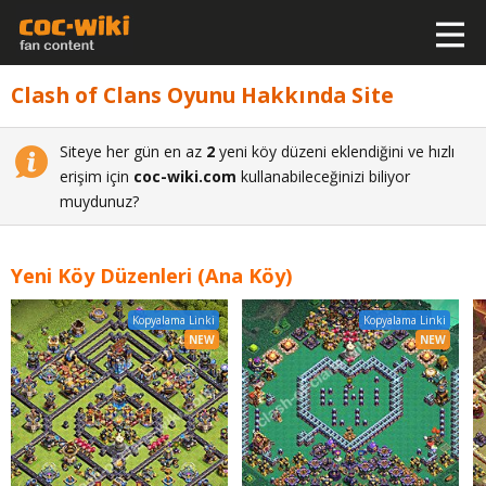
Clash of Clans Oyunu Hakkında Site
Siteye her gün en az
2
yeni köy düzeni eklendiğini ve hızlı
erişim için
coc-wiki.com
kullanabileceğinizi biliyor
muydunuz?
Yeni Köy Düzenleri (Ana Köy)
Kopyalama Linki
Kopyalama Linki
NEW
NEW