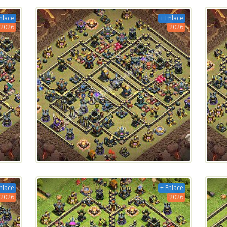
nlace
+ Enlace
2026
2026
nlace
+ Enlace
2026
2026