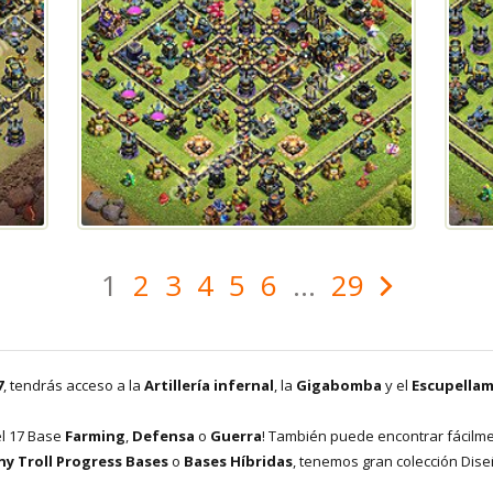
1
2
3
4
5
6
...
29
7
, tendrás acceso a la
Artillería infernal
, la
Gigabomba
y el
Escupella
el 17 Base
Farming
,
Defensa
o
Guerra
! También puede encontrar fácilm
y Troll Progress Bases
o
Bases Híbridas
, tenemos gran colección Dis