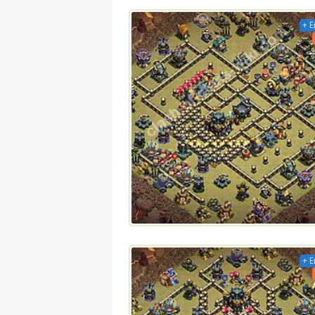
+ E
+ E