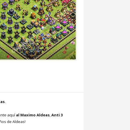
mas
.
ente aquí
al Maximo Aldeas
,
Anti 3
eños de Aldeas!