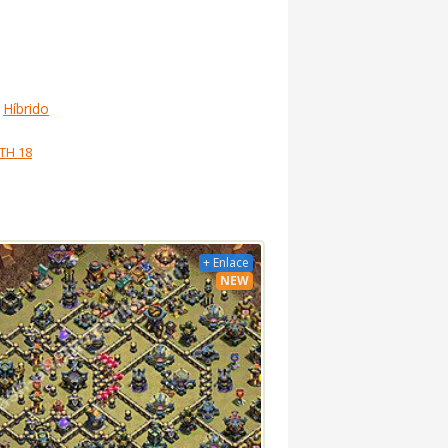
Híbrido
TH 18
+ Enlace
NEW