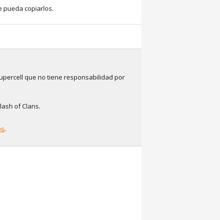
e pueda copiarlos.
upercell que no tiene responsabilidad por
lash of Clans.
os
.