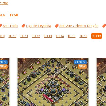
ructor
nsa
Troll
Anti Todo
Liga de Leyenda
Anti Aire / Electro Dragón
H 9
TH 10
TH 11
TH 12
TH 13
TH 14
TH 15
TH 16
TH 17
nlace
+ Enlace
NEW
NEW