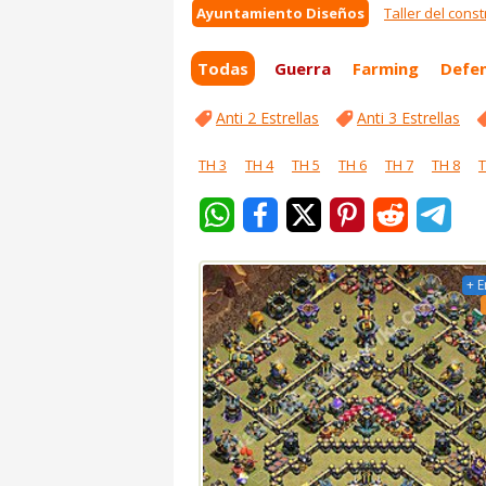
Ayuntamiento Diseños
Taller del const
Todas
Guerra
Farming
Defe
Anti 2 Estrellas
Anti 3 Estrellas
TH 3
TH 4
TH 5
TH 6
TH 7
TH 8
T
+ E