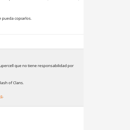
e pueda copiarlos.
upercell que no tiene responsabilidad por
lash of Clans.
os
.