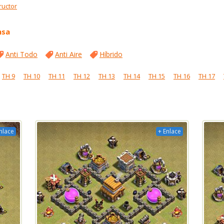
ructor
nsa
Anti Todo
Anti Aire
Híbrido
TH 9
TH 10
TH 11
TH 12
TH 13
TH 14
TH 15
TH 16
TH 17
nlace
+ Enlace