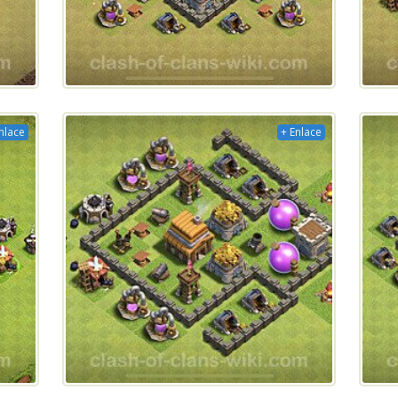
nlace
+ Enlace