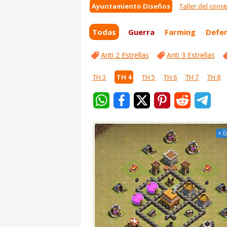
Ayuntamiento Diseños
Taller del const
Todas
Guerra
Farming
Defe
Anti 2 Estrellas
Anti 3 Estrellas
TH 3
TH 4
TH 5
TH 6
TH 7
TH 8
+ E