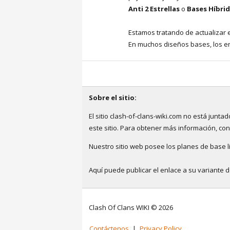
Anti 2 Estrellas
o
Bases Híbri
Estamos tratando de actualizar 
En muchos diseños bases, los en
Sobre el sitio:
El sitio clash-of-clans-wiki.com no está jun
este sitio. Para obtener más información, co
Nuestro sitio web posee los planes de base li
Aquí puede publicar el enlace a su variante 
Clash Of Clans WIKI © 2026
Contáctenos
|
Privacy Policy