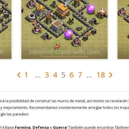
1
...
3
4
5
6
7
...
18
nrá la posibilidad de construir las muros de metal, así mismo se revelarán
y mejoramiento. Recomendamos insistentemente arreglar todos los tropas 
egle las paredes!
el 4 Base
Farming
,
Defensa
o
Guerra
! También puede encontrar fácilme