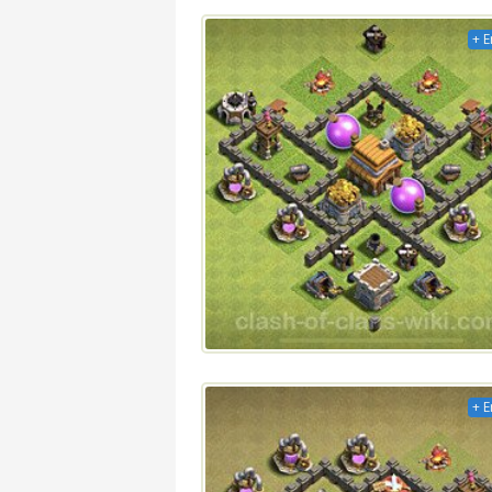
+ E
+ E