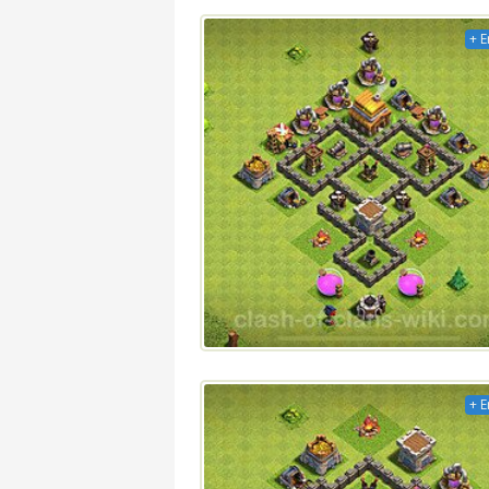
+ E
+ E