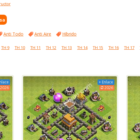
ructor
sa
Anti Todo
Anti Aire
Híbrido
TH 9
TH 10
TH 11
TH 12
TH 13
TH 14
TH 15
TH 16
TH 17
nlace
+ Enlace
2026
2026