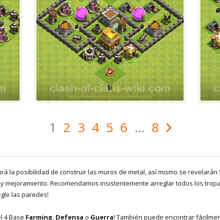
1
2
3
4
5
6
...
8
nrá la posibilidad de construir las muros de metal, así mismo se revelarán
y mejoramiento. Recomendamos insistentemente arreglar todos los tropas 
egle las paredes!
el 4 Base
Farming
,
Defensa
o
Guerra
! También puede encontrar fácilme