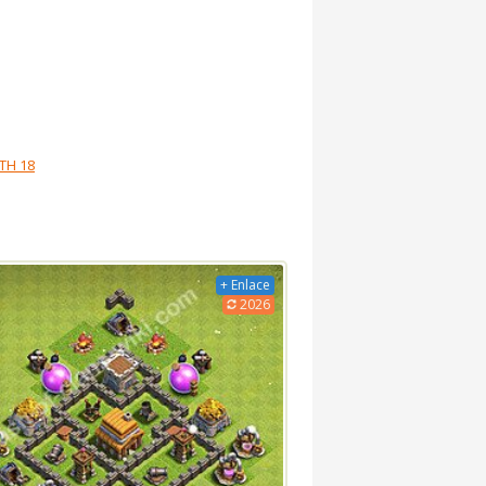
TH 18
+ Enlace
2026