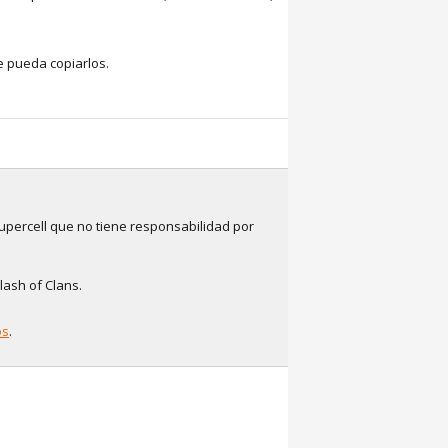
e pueda copiarlos.
upercell que no tiene responsabilidad por
lash of Clans.
os
.