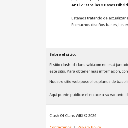
Anti 2 Estrellas
o
Bases Híbri
Estamos tratando de actualizar 
En muchos diseños bases, los en
Sobre el sitio:
El sitio clash-of-clans-wiki.com no está jun
este sitio. Para obtener más información, co
Nuestro sitio web posee los planes de base li
Aquí puede publicar el enlace a su variante 
Clash Of Clans WIKI © 2026
Contáctenos
|
Privacy Policy