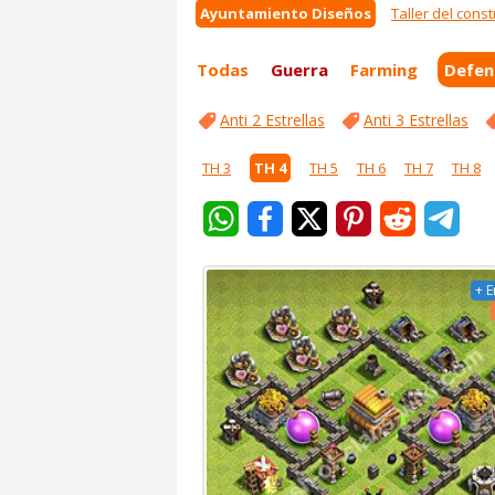
Ayuntamiento Diseños
Taller del const
Todas
Guerra
Farming
Defen
Anti 2 Estrellas
Anti 3 Estrellas
TH 3
TH 4
TH 5
TH 6
TH 7
TH 8
+ E