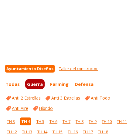
Ayuntamiento Diseños
Taller del constructor
Todas
Guerra
Farming
Defensa
Anti 2 Estrellas
Anti 3 Estrellas
Anti Todo
Anti Aire
Híbrido
TH 3
TH 4
TH 5
TH 6
TH 7
TH 8
TH 9
TH 10
TH 11
TH 12
TH 13
TH 14
TH 15
TH 16
TH 17
TH 18