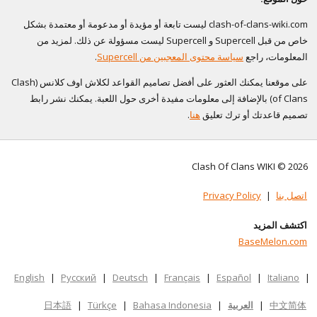
clash-of-clans-wiki.com ليست تابعة أو مؤيدة أو مدعومة أو معتمدة بشكل
خاص من قبل Supercell و Supercell ليست مسؤولة عن ذلك. لمزيد من
المعلومات، راجع
سياسة محتوى المعجبين من Supercell
.
على موقعنا يمكنك العثور على أفضل تصاميم القواعد لكلاش اوف كلانس (Clash
of Clans) بالإضافة إلى معلومات مفيدة أخرى حول اللعبة. يمكنك نشر رابط
تصميم قاعدتك أو ترك تعليق
هنا
.
Clash Of Clans WIKI © 2026
اتصل بنا
|
Privacy Policy
اكتشف المزيد
BaseMelon.com
English
|
Русский
|
Deutsch
|
Français
|
Español
|
Italiano
|
中文简体
|
العربية
|
Bahasa Indonesia
|
Türkçe
|
日本語