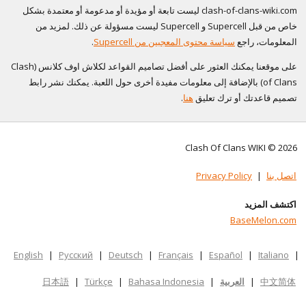
clash-of-clans-wiki.com ليست تابعة أو مؤيدة أو مدعومة أو معتمدة بشكل
خاص من قبل Supercell و Supercell ليست مسؤولة عن ذلك. لمزيد من
المعلومات، راجع
سياسة محتوى المعجبين من Supercell
.
على موقعنا يمكنك العثور على أفضل تصاميم القواعد لكلاش اوف كلانس (Clash
of Clans) بالإضافة إلى معلومات مفيدة أخرى حول اللعبة. يمكنك نشر رابط
تصميم قاعدتك أو ترك تعليق
هنا
.
Clash Of Clans WIKI © 2026
اتصل بنا
|
Privacy Policy
اكتشف المزيد
BaseMelon.com
English
|
Русский
|
Deutsch
|
Français
|
Español
|
Italiano
|
中文简体
|
العربية
|
Bahasa Indonesia
|
Türkçe
|
日本語