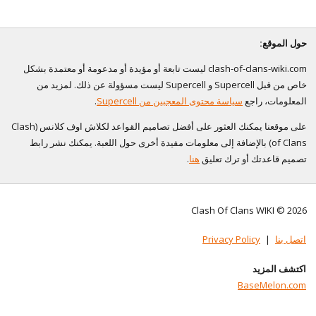
حول الموقع:
clash-of-clans-wiki.com ليست تابعة أو مؤيدة أو مدعومة أو معتمدة بشكل
خاص من قبل Supercell و Supercell ليست مسؤولة عن ذلك. لمزيد من
المعلومات، راجع
سياسة محتوى المعجبين من Supercell
.
على موقعنا يمكنك العثور على أفضل تصاميم القواعد لكلاش اوف كلانس (Clash
of Clans) بالإضافة إلى معلومات مفيدة أخرى حول اللعبة. يمكنك نشر رابط
تصميم قاعدتك أو ترك تعليق
هنا
.
Clash Of Clans WIKI © 2026
اتصل بنا
|
Privacy Policy
اكتشف المزيد
BaseMelon.com