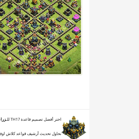
اختر أفضل تصميم قاعدة TH17 للـ
زرا
نحاول تحديث أرشيف قواعد كلاش اوف كلانس وإضافة تصامي