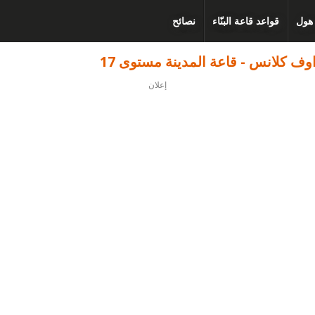
 هول
قواعد قاعة البنّاء
نصائح
ف كلانس - قاعة المدينة مستوى 17
إعلان