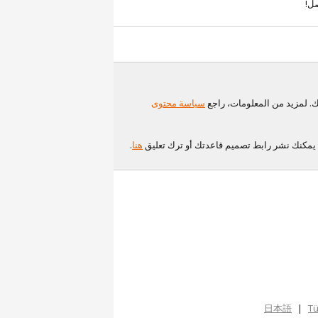
صل!
سياسة محتوى
هنا
.
日本語
|
Tü