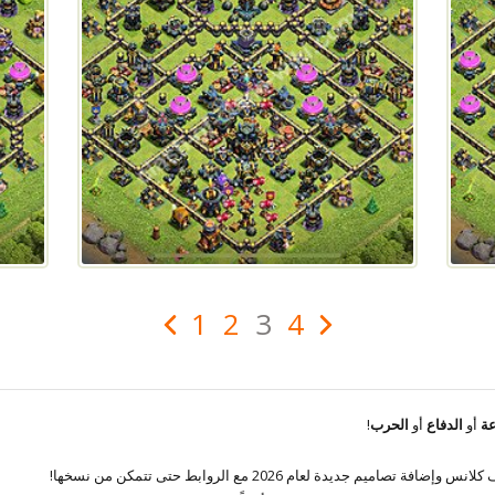
1
2
3
4
عة
أو
الدفاع
أو
الحرب
!
م جديدة لعام 2026 مع الروابط حتى تتمكن من نسخها!