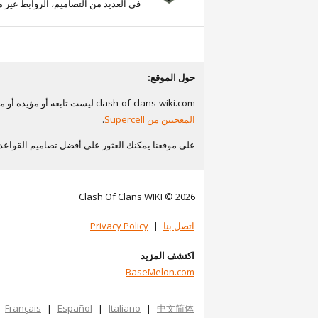
في العديد من التصاميم، الروابط غير م
حول الموقع:
clash-of-clans-wiki.com ليست تابعة أو مؤيدة أو مدعومة أو معتمدة بشكل خاص من قبل Supercell و Supercell ليست مسؤولة عن ذلك. لمزيد من المعلومات، راجع
المعجبين من Supercell
.
على موقعنا يمكنك العثور على أفضل تصاميم القواعد لكلاش اوف كلانس (Clash of Clans) بالإضافة إلى معلومات مفيدة أخرى حول ا
Clash Of Clans WIKI © 2026
اتصل بنا
|
Privacy Policy
اكتشف المزيد
BaseMelon.com
|
Français
|
Español
|
Italiano
|
中文简体