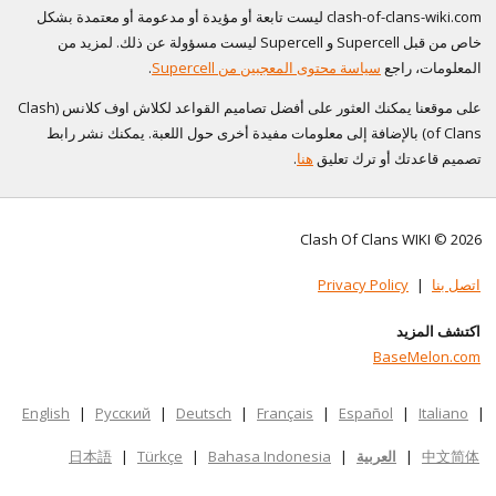
clash-of-clans-wiki.com ليست تابعة أو مؤيدة أو مدعومة أو معتمدة بشكل
خاص من قبل Supercell و Supercell ليست مسؤولة عن ذلك. لمزيد من
المعلومات، راجع
سياسة محتوى المعجبين من Supercell
.
على موقعنا يمكنك العثور على أفضل تصاميم القواعد لكلاش اوف كلانس (Clash
of Clans) بالإضافة إلى معلومات مفيدة أخرى حول اللعبة. يمكنك نشر رابط
تصميم قاعدتك أو ترك تعليق
هنا
.
Clash Of Clans WIKI © 2026
اتصل بنا
|
Privacy Policy
اكتشف المزيد
BaseMelon.com
English
|
Русский
|
Deutsch
|
Français
|
Español
|
Italiano
|
中文简体
|
العربية
|
Bahasa Indonesia
|
Türkçe
|
日本語