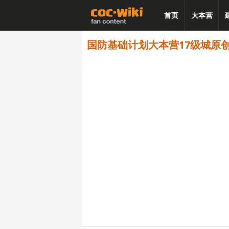
首页
大本营
国防基础计划大本营17级城原创阵型 -