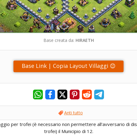
Base creata da:
HIRAETH
Base Link | Copia Layout Villaggi 😊
Anti tutto
laggio per trofei (è necessario non permettere all'avversario di d
trofei) il Municipio di 12.