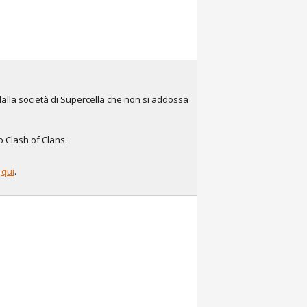
dalla società di Supercella che non si addossa
co Clash of Clans.
e
qui
.