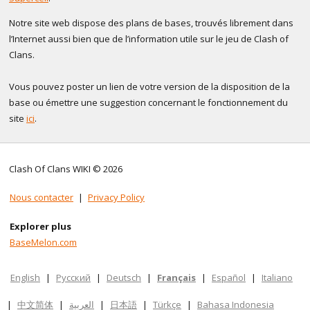
Notre site web dispose des plans de bases, trouvés librement dans
l’Internet aussi bien que de l’information utile sur le jeu de Clash of
Clans.
Vous pouvez poster un lien de votre version de la disposition de la
base ou émettre une suggestion concernant le fonctionnement du
site
ici
.
Clash Of Clans WIKI © 2026
Nous contacter
|
Privacy Policy
Explorer plus
BaseMelon.com
English
|
Русский
|
Deutsch
|
Français
|
Español
|
Italiano
|
中文简体
|
العربية
|
日本語
|
Türkçe
|
Bahasa Indonesia