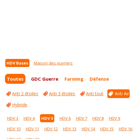
HDV Bases
Maison des ouvriers
Toutes
GDC Guerre
Farming
Défense
Anti 2 étoiles
Anti 3 étoiles
Anti tout
Anti Air
Hybride
HDV 3
HDV 4
HDV 5
HDV 6
HDV 7
HDV 8
HDV 9
HDV 10
HDV 11
HDV 12
HDV 13
HDV 14
HDV 15
HDV 16