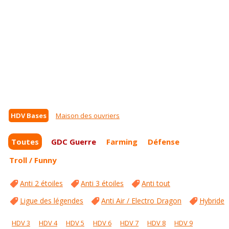
HDV Bases
Maison des ouvriers
Toutes
GDC Guerre
Farming
Défense
Troll / Funny
Anti 2 étoiles
Anti 3 étoiles
Anti tout
Ligue des légendes
Anti Air / Electro Dragon
Hybride
HDV 3
HDV 4
HDV 5
HDV 6
HDV 7
HDV 8
HDV 9