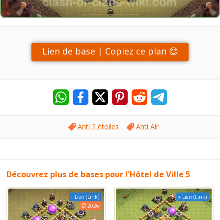
Lien de base | Copiez ce plan 😊
Anti 2 étoiles
Anti Air
Découvrez plus de bases pour l'Hôtel de Ville 5
+ Lien (Link)
+ Lien (Link)
2026