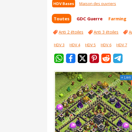
HDV Bases
Maison des ouvriers
Toutes
GDC Guerre
Farming
Anti 2 étoiles
Anti 3 étoiles
A
HDV 3
HDV 4
HDV 5
HDV 6
HDV 7
+ Lien 