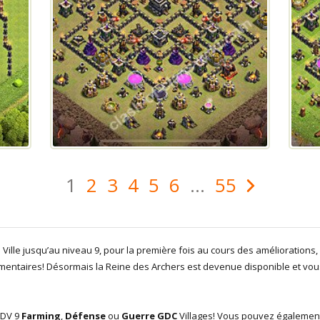
1
2
3
4
5
6
...
55
e Ville jusqu’au niveau 9, pour la première fois au cours des améliorations,
entaires! Désormais la Reine des Archers est devenue disponible et vous
HDV 9
Farming
,
Défense
ou
Guerre GDC
Villages! Vous pouvez également 