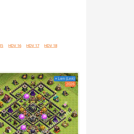
15
HDV 16
HDV 17
HDV 18
+ Lien (Link)
2026