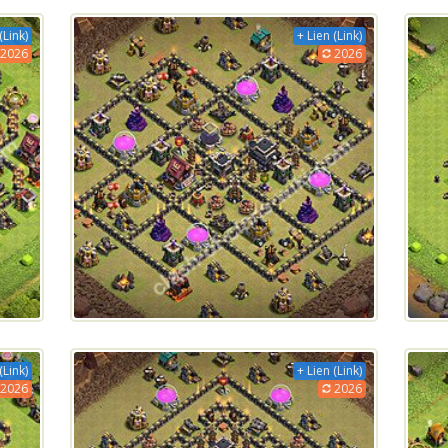
(Link)
+ Lien (Link)
2026
2026
(Link)
+ Lien (Link)
2026
2026