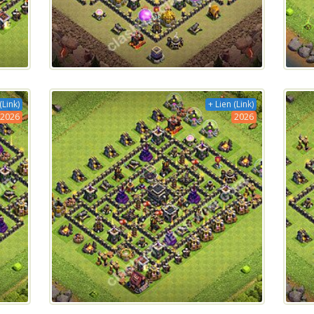
(Link)
+ Lien (Link)
2026
2026