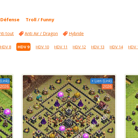
Défense
Troll / Funny
nti tout
Anti Air / Dragon
Hybride
HDV 8
HDV 9
HDV 10
HDV 11
HDV 12
HDV 13
HDV 14
HDV 
(Link)
+ Lien (Link)
2026
2026