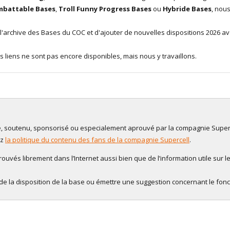
mbattable Bases
,
Troll Funny Progress Bases
ou
Hybride Bases
, nou
'archive des Bases du COC et d'ajouter de nouvelles dispositions 2026 ave
 liens ne sont pas encore disponibles, mais nous y travaillons.
ilié, soutenu, sponsorisé ou especialement aprouvé par la compagnie Superc
ez
la politique du contenu des fans de la compagnie Supercell
.
uvés librement dans l’Internet aussi bien que de l’information utile sur le
de la disposition de la base ou émettre une suggestion concernant le fon