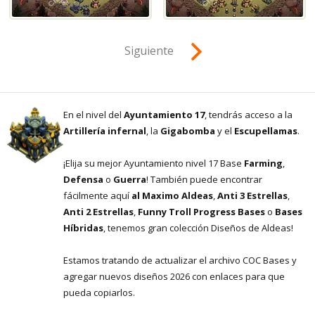
Siguiente
En el nivel del
Ayuntamiento 17
, tendrás acceso a la
Artillería infernal
, la
Gigabomba
y el
Escupellamas
.
¡Elija su mejor Ayuntamiento nivel 17 Base
Farming
,
Defensa
o
Guerra
! También puede encontrar
fácilmente aquí
al Maximo Aldeas
,
Anti 3 Estrellas
,
Anti 2 Estrellas
,
Funny Troll Progress Bases
o
Bases
Híbridas
, tenemos gran colección Diseños de Aldeas!
Estamos tratando de actualizar el archivo COC Bases y
agregar nuevos diseños 2026 con enlaces para que
pueda copiarlos.