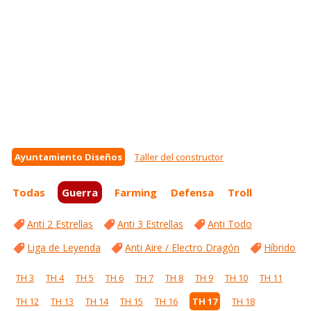
Ayuntamiento Diseños
Taller del constructor
Todas
Guerra
Farming
Defensa
Troll
Anti 2 Estrellas
Anti 3 Estrellas
Anti Todo
Liga de Leyenda
Anti Aire / Electro Dragón
Híbrido
TH 3
TH 4
TH 5
TH 6
TH 7
TH 8
TH 9
TH 10
TH 11
TH 12
TH 13
TH 14
TH 15
TH 16
TH 17
TH 18