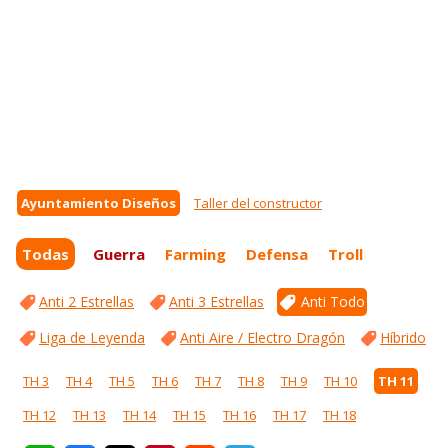
Ayuntamiento Diseños
Taller del constructor
Todas
Guerra
Farming
Defensa
Troll
Anti 2 Estrellas
Anti 3 Estrellas
Anti Todo
Liga de Leyenda
Anti Aire / Electro Dragón
Híbrido
TH 3
TH 4
TH 5
TH 6
TH 7
TH 8
TH 9
TH 10
TH 11
TH 12
TH 13
TH 14
TH 15
TH 16
TH 17
TH 18