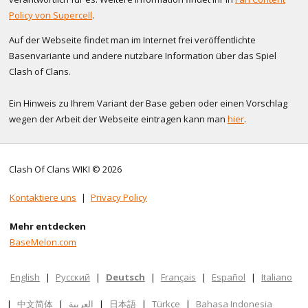
Policy von Supercell
.
Auf der Webseite findet man im Internet frei veröffentlichte
Basenvariante und andere nutzbare Information über das Spiel
Clash of Clans.
Ein Hinweis zu Ihrem Variant der Base geben oder einen Vorschlag
wegen der Arbeit der Webseite eintragen kann man
hier
.
Clash Of Clans WIKI © 2026
Kontaktiere uns
|
Privacy Policy
Mehr entdecken
BaseMelon.com
English
|
Русский
|
Deutsch
|
Français
|
Español
|
Italiano
|
中文简体
|
العربية
|
日本語
|
Türkçe
|
Bahasa Indonesia