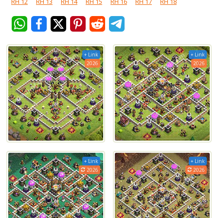
RH 12
RH 13
RH 14
RH 15
RH 16
RH 17
RH 18
+ Link
+ Link
2026
2026
+ Link
+ Link
2026
2026