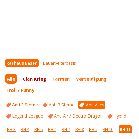
Rathaus Basen
Bauarbeiterbasis
Alle
Clan Krieg
Farmen
Verteidigung
Troll / Funny
Anti 2 Sterne
Anti 3 Sterne
Anti Alles
Legend League
Anti Air / Electro Dragon
Hybrid
RH 3
RH 4
RH 5
RH 6
RH 7
RH 8
RH 9
RH 10
RH 11