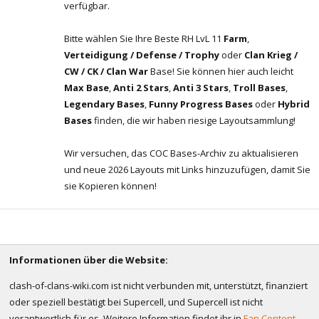
verfügbar.
Bitte wählen Sie Ihre Beste RH LvL 11
Farm
,
Verteidigung / Defense / Trophy
oder
Clan Krieg /
CW / CK / Clan War
Base! Sie können hier auch leicht
Max Base
,
Anti 2 Stars
,
Anti 3 Stars
,
Troll Bases
,
Legendary Bases
,
Funny Progress Bases
oder
Hybrid
Bases
finden, die wir haben riesige Layoutsammlung!
Wir versuchen, das COC Bases-Archiv zu aktualisieren
und neue 2026 Layouts mit Links hinzuzufügen, damit Sie
sie Kopieren können!
Informationen über die Website:
clash-of-clans-wiki.com ist nicht verbunden mit, unterstützt, finanziert
oder speziell bestätigt bei Supercell, und Supercell ist nicht
verantwortlich für es. Weitere Information findet ihr in
Fan Content