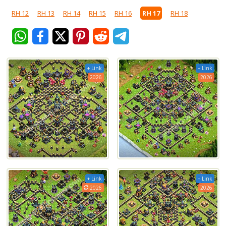
RH 12
RH 13
RH 14
RH 15
RH 16
RH 17
RH 18
+ Link
+ Link
2026
2026
+ Link
+ Link
2026
2026