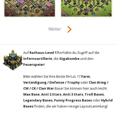
Weiter
Auf
Rathaus-Level 17
erhältst du Zugriff auf die
Infernoartillerie
, die
Gigabombe
und den
Feuerspeier
!
Bitte wählen Sie Ihre Beste RH LvL 17
Farm
,
Verteidigung / Defense / Trophy
oder
Clan Krieg /
CW / CK / Clan War
Base! Sie können hier auch leicht
Max Base
,
Anti 2 Stars
,
Anti 3 Stars
,
Troll Bases
,
Legendary Bases
,
Funny Progress Bases
oder
Hybrid
Bases
finden, die wir haben riesige Layoutsammlung!