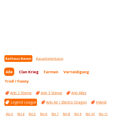
Rathaus Basen
Bauarbeiterbasis
Alle
Clan Krieg
Farmen
Verteidigung
Troll / Funny
Anti 2 Sterne
Anti 3 Sterne
Anti Alles
Legend League
Anti Air / Electro Dragon
Hybrid
RH 3
RH 4
RH 5
RH 6
RH 7
RH 8
RH 9
RH 10
RH 11