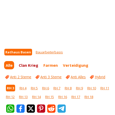
Rathaus Basen
Bauarbeiterbasis
Alle
Clan Krieg
Farmen
Verteidigung
Anti 2 Sterne
Anti 3 Sterne
Anti Alles
Hybrid
RH 3
RH 4
RH 5
RH 6
RH 7
RH 8
RH 9
RH 10
RH 11
RH 12
RH 13
RH 14
RH 15
RH 16
RH 17
RH 18