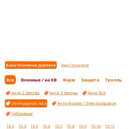
Базы Основная Деревня
Дом Строителя
Все
Военные / на КВ
Фарм
Защита
Тролль
Анти 2 Звезды
Анти 3 Звезды
Анти Все
Легендарная лига
Анти-Воздух / Электродракон
Гибридные
ТХ 3
ТХ 4
ТХ 5
ТХ 6
ТХ 7
ТХ 8
ТХ 9
ТХ 10
ТХ 11