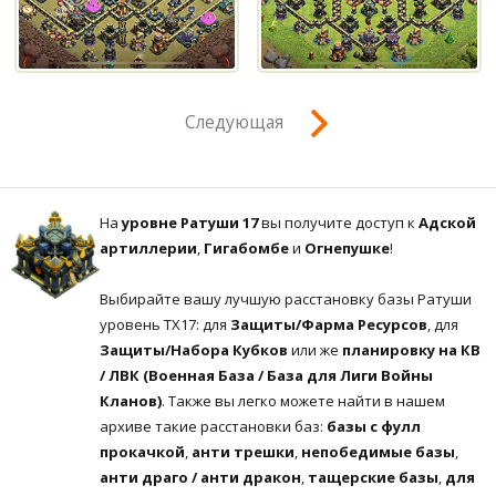
Следующая
На
уровне Ратуши 17
вы получите доступ к
Адской
артиллерии
,
Гигабомбе
и
Огнепушке
!
Выбирайте вашу лучшую расстановку базы Ратуши
уровень ТХ17: для
Защиты/Фарма Ресурсов
, для
Защиты/Набора Кубков
или же
планировку на КВ
/ ЛВК (Военная База / База для Лиги Войны
Кланов)
. Также вы легко можете найти в нашем
архиве такие расстановки баз:
базы с фулл
прокачкой
,
анти трешки
,
непобедимые базы
,
анти драго / анти дракон
,
тащерские базы
,
для