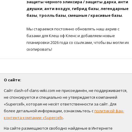
защиты черного эликсира / защиты дарка
,
анти
двушки
,
анти воздух
,
гибрид базы
,
легендарные
базы
,
тролль базы
,
смешные / красивые базы
.
Мы стараемся постоянно обновлять наш ахрив с
базами для Клеш оф Кленс и добавляем новые
планировки 2026 года со ссылками, чтобы вы могли их
скопировать!
О сайте:
Сайт clash-of-clans-wiki.com не присоединён, не поддерживается,
не спонсируется и специально не утверждается компанией
«Supercell», которая не несёт ответственности за сайт. Для
более детальной информации, ознакомьтесь с
политикой фан-
контента компании «Supercell»
.
На сайте размещаются свободно найденые в Интернете