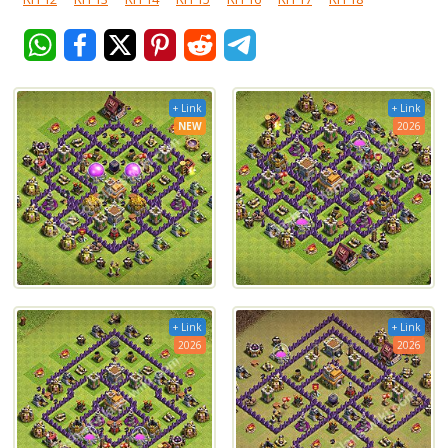
+ Link
+ Link
NEW
2026
+ Link
+ Link
2026
2026