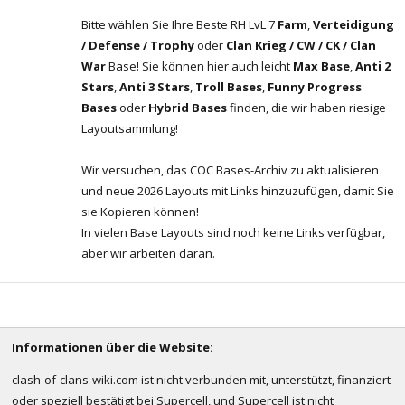
Bitte wählen Sie Ihre Beste RH LvL 7
Farm
,
Verteidigung
/ Defense / Trophy
oder
Clan Krieg / CW / CK / Clan
War
Base! Sie können hier auch leicht
Max Base
,
Anti 2
Stars
,
Anti 3 Stars
,
Troll Bases
,
Funny Progress
Bases
oder
Hybrid Bases
finden, die wir haben riesige
Layoutsammlung!
Wir versuchen, das COC Bases-Archiv zu aktualisieren
und neue 2026 Layouts mit Links hinzuzufügen, damit Sie
sie Kopieren können!
In vielen Base Layouts sind noch keine Links verfügbar,
aber wir arbeiten daran.
Informationen über die Website:
clash-of-clans-wiki.com ist nicht verbunden mit, unterstützt, finanziert
oder speziell bestätigt bei Supercell, und Supercell ist nicht