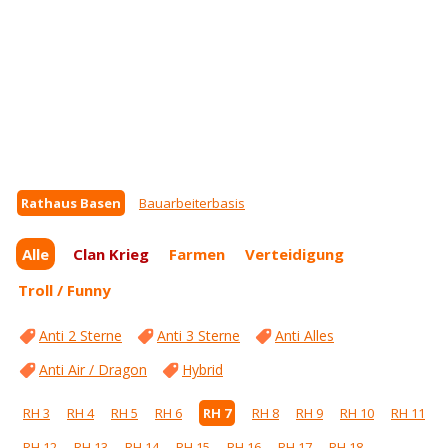
Rathaus Basen
Bauarbeiterbasis
Alle
Clan Krieg
Farmen
Verteidigung
Troll / Funny
Anti 2 Sterne
Anti 3 Sterne
Anti Alles
Anti Air / Dragon
Hybrid
RH 3
RH 4
RH 5
RH 6
RH 7
RH 8
RH 9
RH 10
RH 11
RH 12
RH 13
RH 14
RH 15
RH 16
RH 17
RH 18