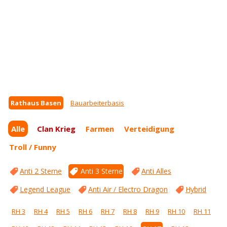
Rathaus Basen
Bauarbeiterbasis
Alle
Clan Krieg
Farmen
Verteidigung
Troll / Funny
Anti 2 Sterne
Anti 3 Sterne
Anti Alles
Legend League
Anti Air / Electro Dragon
Hybrid
RH 3
RH 4
RH 5
RH 6
RH 7
RH 8
RH 9
RH 10
RH 11