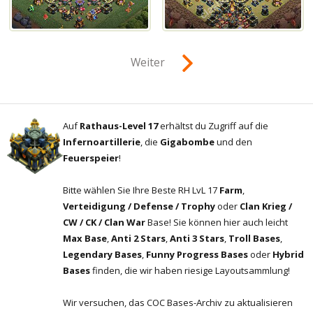
Weiter
Auf
Rathaus-Level 17
erhältst du Zugriff auf die
Infernoartillerie
, die
Gigabombe
und den
Feuerspeier
!
Bitte wählen Sie Ihre Beste RH LvL 17
Farm
,
Verteidigung / Defense / Trophy
oder
Clan Krieg /
CW / CK / Clan War
Base! Sie können hier auch leicht
Max Base
,
Anti 2 Stars
,
Anti 3 Stars
,
Troll Bases
,
Legendary Bases
,
Funny Progress Bases
oder
Hybrid
Bases
finden, die wir haben riesige Layoutsammlung!
Wir versuchen, das COC Bases-Archiv zu aktualisieren