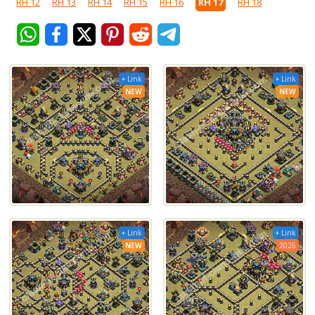
RH 12
RH 13
RH 14
RH 15
RH 16
RH 17
RH 18
+ Link
+ Link
NEW
NEW
+ Link
+ Link
NEW
2026