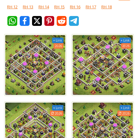
RH 12
RH 13
RH 14
RH 15
RH 16
RH 17
RH 18
+ Link
+ Link
2026
2026
+ Link
+ Link
2026
2026