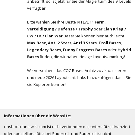
anbetrifft, so ist jetzt für Sie der Magierturm des 9. Levels
verfügbar.
Bitte wählen Sie Ihre Beste RH LvL 11
Farm
,
Verteidigung / Defense / Trophy
oder
Clan Krieg /
CW / CK / Clan War
Base! Sie können hier auch leicht
Max Base
,
Anti 2 Stars
,
Anti 3 Stars
,
Troll Bases
,
Legendary Bases
,
Funny Progress Bases
oder
Hybrid
Bases
finden, die wir haben riesige Layoutsammlung!
Wir versuchen, das COC Bases-Archiv zu aktualisieren
und neue 2026 Layouts mit Links hinzuzufügen, damit Sie
sie Kopieren können!
Informationen über die Website:
clash-of-clans-wiki.com ist nicht verbunden mit, unterstützt, finanziert
oder speziell bestätigt bei Supercell, und Supercell ist nicht