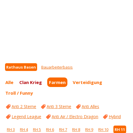
Rathaus Basen
Bauarbeiterbasis
Alle
Clan Krieg
Farmen
Verteidigung
Troll / Funny
Anti 2 Sterne
Anti 3 Sterne
Anti Alles
Legend League
Anti Air / Electro Dragon
Hybrid
RH 3
RH 4
RH 5
RH 6
RH 7
RH 8
RH 9
RH 10
RH 11