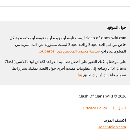
حول الموقع:
clash-of-clans-wiki.com ليست تابعة أو مؤيدة أو مدعومة أو معتمدة بشكل
خاص من قبل Supercell و Supercell ليست مسؤولة عن ذلك. لمزيد من
المعلومات، راجع
سياسة محتوى المعجبين من Supercell
.
على موقعنا يمكنك العثور على أفضل تصاميم القواعد لكلاش اوف كلانس (Clash
of Clans) بالإضافة إلى معلومات مفيدة أخرى حول اللعبة. يمكنك نشر رابط
تصميم قاعدتك أو ترك تعليق
هنا
.
Clash Of Clans WIKI © 2026
اتصل بنا
|
Privacy Policy
اكتشف المزيد
BaseMelon.com