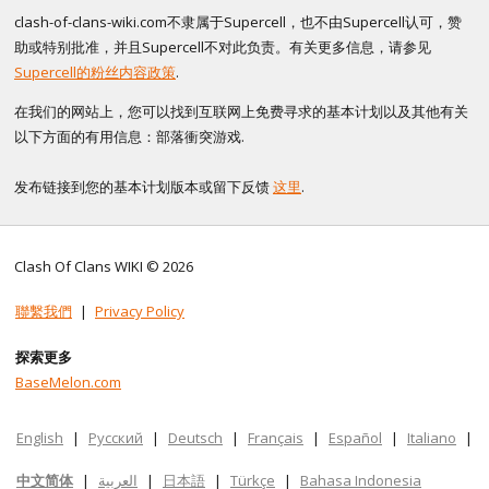
clash-of-clans-wiki.com不隶属于Supercell，也不由Supercell认可，赞
助或特别批准，并且Supercell不对此负责。有关更多信息，请参见
Supercell的粉丝内容政策
.
在我们的网站上，您可以找到互联网上免费寻求的基本计划以及其他有关
以下方面的有用信息：部落衝突游戏.
发布链接到您的基本计划版本或留下反馈
这里
.
Clash Of Clans WIKI © 2026
聯繫我們
|
Privacy Policy
探索更多
BaseMelon.com
English
|
Русский
|
Deutsch
|
Français
|
Español
|
Italiano
|
中文简体
|
العربية
|
日本語
|
Türkçe
|
Bahasa Indonesia