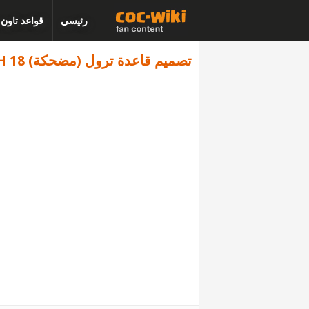
رئيسي
قواعد تاون
تصميم قاعدة ترول (مضحكة) TH 18 - كلاش اوف كلانس - البديل 3060