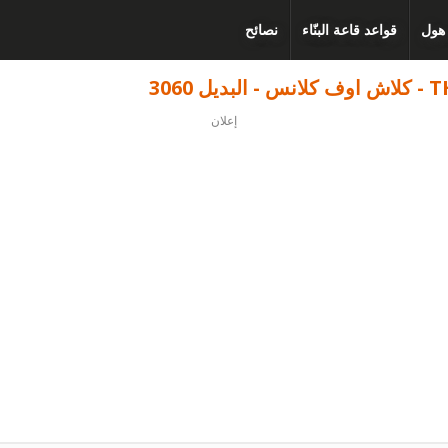
 هول
قواعد قاعة البنّاء
نصائح
إعلان