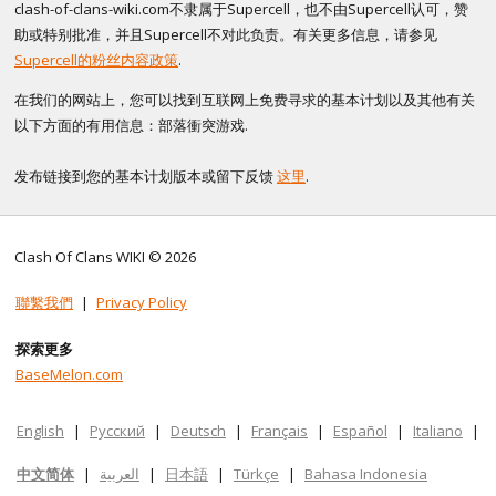
clash-of-clans-wiki.com不隶属于Supercell，也不由Supercell认可，赞
助或特别批准，并且Supercell不对此负责。有关更多信息，请参见
Supercell的粉丝内容政策
.
在我们的网站上，您可以找到互联网上免费寻求的基本计划以及其他有关
以下方面的有用信息：部落衝突游戏.
发布链接到您的基本计划版本或留下反馈
这里
.
Clash Of Clans WIKI © 2026
聯繫我們
|
Privacy Policy
探索更多
BaseMelon.com
English
|
Русский
|
Deutsch
|
Français
|
Español
|
Italiano
|
中文简体
|
العربية
|
日本語
|
Türkçe
|
Bahasa Indonesia