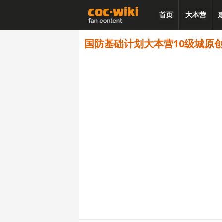
首页
大本营
国防基础计划大本营10级城原创阵型 -