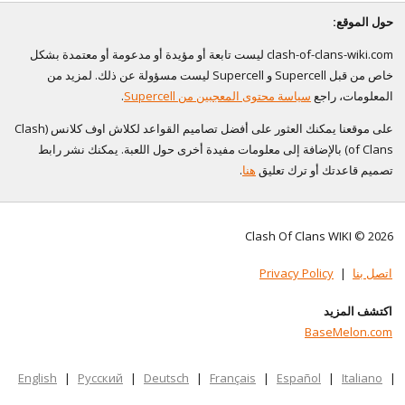
حول الموقع:
clash-of-clans-wiki.com ليست تابعة أو مؤيدة أو مدعومة أو معتمدة بشكل
خاص من قبل Supercell و Supercell ليست مسؤولة عن ذلك. لمزيد من
المعلومات، راجع
سياسة محتوى المعجبين من Supercell
.
على موقعنا يمكنك العثور على أفضل تصاميم القواعد لكلاش اوف كلانس (Clash
of Clans) بالإضافة إلى معلومات مفيدة أخرى حول اللعبة. يمكنك نشر رابط
تصميم قاعدتك أو ترك تعليق
هنا
.
Clash Of Clans WIKI © 2026
اتصل بنا
|
Privacy Policy
اكتشف المزيد
BaseMelon.com
English
|
Русский
|
Deutsch
|
Français
|
Español
|
Italiano
|