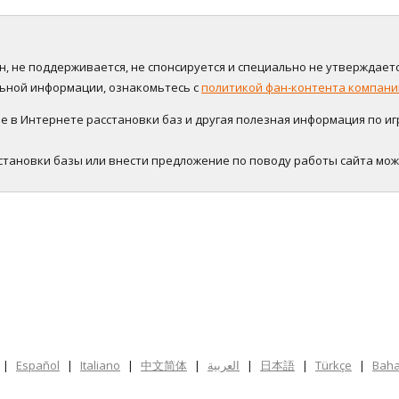
нён, не поддерживается, не спонсируется и специально не утверждаетс
альной информации, ознакомьтесь с
политикой фан-контента компании
в Интернете расстановки баз и другая полезная информация по игре
становки базы или внести предложение по поводу работы сайта мо
|
Español
|
Italiano
|
中文简体
|
العربية
|
日本語
|
Türkçe
|
Baha