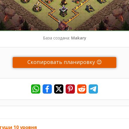
База создана:
Makary
Скопировать планировку 😊
туши 10 уровня