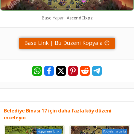
Base Yapan:
AscendClxpz
Base Link | Bu Düzeni Kopyala 😊
Belediye Binası 17 için daha fazla köy düzeni
inceleyin
Kopyalama Linki
Kopyalama Linki