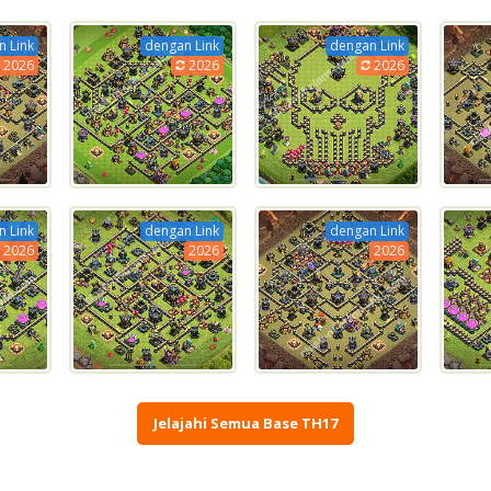
 Link
dengan Link
dengan Link
2026
2026
2026
 Link
dengan Link
dengan Link
2026
2026
2026
Jelajahi Semua Base TH17