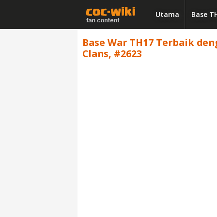
Utama
Base T
Base War TH17 Terbaik denga
Clans, #2623