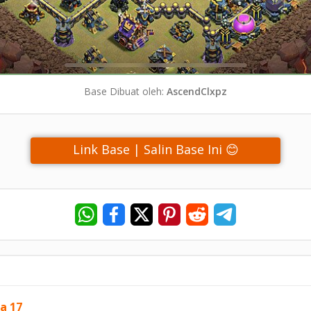
Base Dibuat oleh:
AscendClxpz
Link Base | Salin Base Ini 😊
a 17