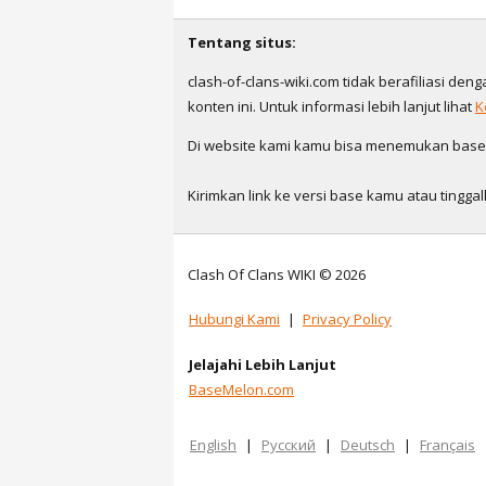
Tentang situs:
clash-of-clans-wiki.com tidak berafiliasi den
konten ini. Untuk informasi lebih lanjut lihat
K
Di website kami kamu bisa menemukan base ya
Kirimkan link ke versi base kamu atau ting
Clash Of Clans WIKI © 2026
Hubungi Kami
|
Privacy Policy
Jelajahi Lebih Lanjut
BaseMelon.com
English
|
Русский
|
Deutsch
|
Français