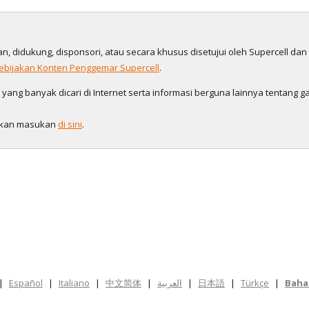
gan, didukung, disponsori, atau secara khusus disetujui oleh Supercell da
ebijakan Konten Penggemar Supercell
.
ng banyak dicari di Internet serta informasi berguna lainnya tentang ga
galkan masukan
di sini
.
|
Español
|
Italiano
|
中文简体
|
العربية
|
日本語
|
Türkçe
|
Baha