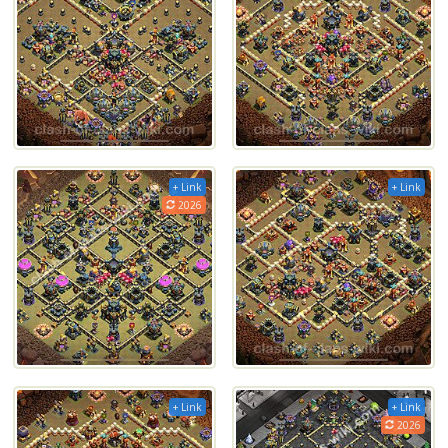
+ Link
+ Link
2026
+ Link
+ Link
2026