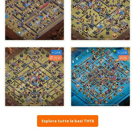
+ Link
+ Link
2026
2026
Esplora tutte le basi TH18