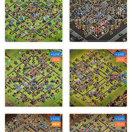
+ Link
+ Link
2026
2026
+ Link
+ Link
NEW
2026