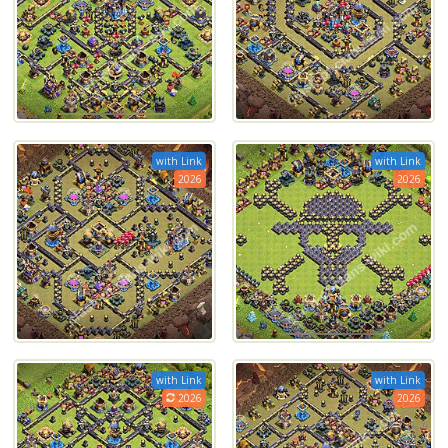
with Link
with Link
2026
2026
with Link
with Link
2026
2026