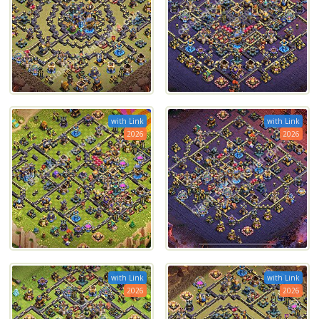
with Link
with Link
2026
2026
with Link
with Link
2026
2026