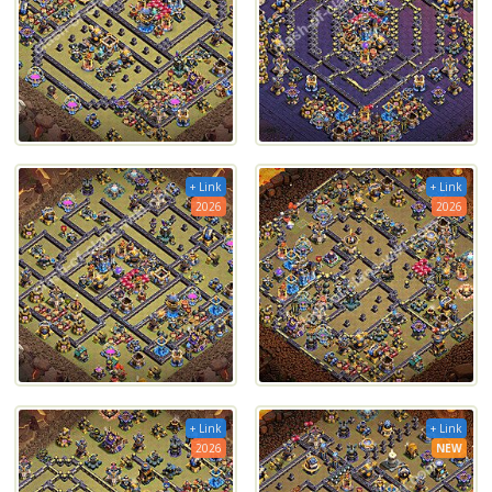
+ Link
+ Link
2026
2026
+ Link
+ Link
2026
NEW