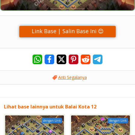
Link Base | Salin Base Ini 😊
Anti Segalanya
Lihat base lainnya untuk Balai Kota 12
dengan Link
dengan Link