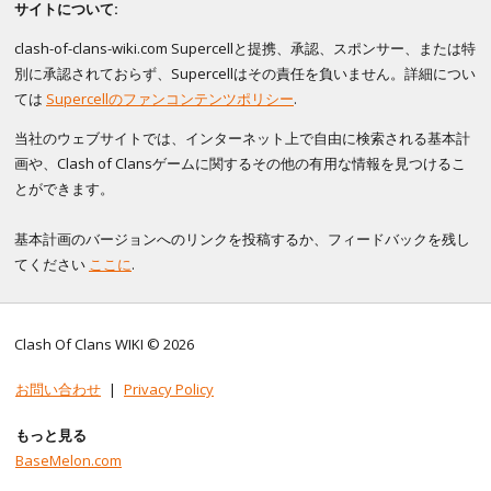
サイトについて:
clash-of-clans-wiki.com Supercellと提携、承認、スポンサー、または特
別に承認されておらず、Supercellはその責任を負いません。詳細につい
ては
Supercellのファンコンテンツポリシー
.
当社のウェブサイトでは、インターネット上で自由に検索される基本計
画や、Clash of Clansゲームに関するその他の有用な情報を見つけるこ
とができます。
基本計画のバージョンへのリンクを投稿するか、フィードバックを残し
てください
ここに
.
Clash Of Clans WIKI © 2026
お問い合わせ
|
Privacy Policy
もっと見る
BaseMelon.com