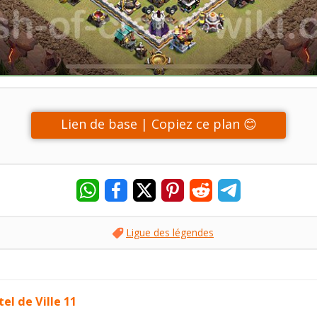
Lien de base | Copiez ce plan 😊
Ligue des légendes
el de Ville 11