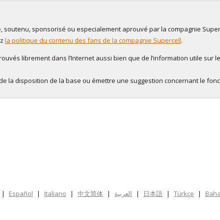
ilié, soutenu, sponsorisé ou especialement aprouvé par la compagnie Superc
ez
la politique du contenu des fans de la compagnie Supercell
.
uvés librement dans l’Internet aussi bien que de l’information utile sur le
de la disposition de la base ou émettre une suggestion concernant le fon
|
Español
|
Italiano
|
中文简体
|
العربية
|
日本語
|
Türkçe
|
Baha