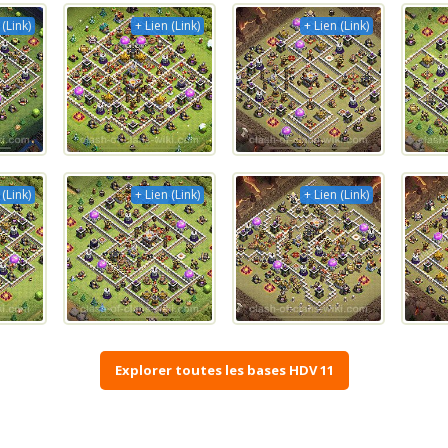
 (Link)
+ Lien (Link)
+ Lien (Link)
 (Link)
+ Lien (Link)
+ Lien (Link)
Explorer toutes les bases HDV 11